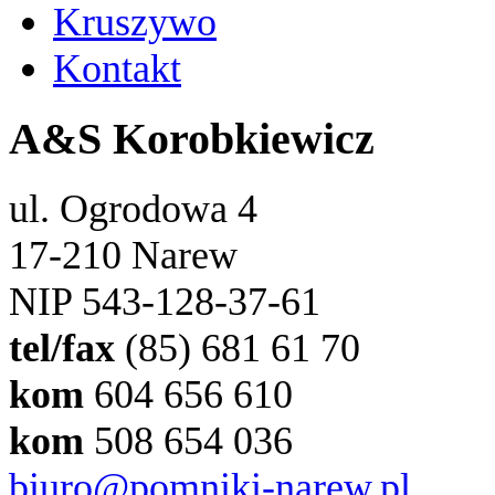
Kruszywo
Kontakt
A&S Korobkiewicz
ul. Ogrodowa 4
17-210 Narew
NIP 543-128-37-61
tel/fax
(85) 681 61 70
kom
604 656 610
kom
508 654 036
biuro@pomniki-narew.pl