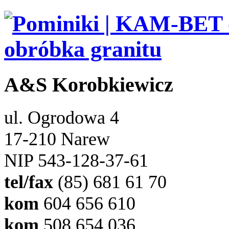
A&S Korobkiewicz
ul. Ogrodowa 4
17-210 Narew
NIP 543-128-37-61
tel/fax
(85) 681 61 70
kom
604 656 610
kom
508 654 036