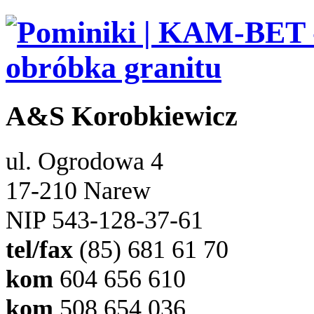
A&S Korobkiewicz
ul. Ogrodowa 4
17-210 Narew
NIP 543-128-37-61
tel/fax
(85) 681 61 70
kom
604 656 610
kom
508 654 036